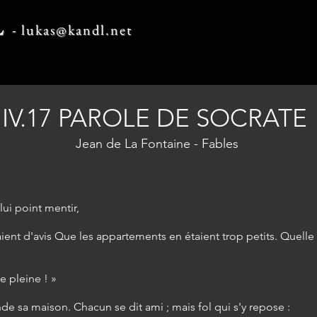
L
-
lukas@kandl.net
IV.17 PAROLE DE SOCRATE
Jean de La Fontaine - Fables
lui point mentir,
́taient d'avis Que les appartements en étaient trop petits. Quelle
tre pleine ! »
nde sa maison. Chacun se dit ami ; mais fol qui s'y repose :